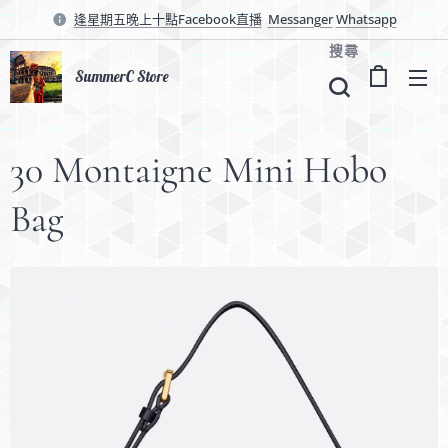
逢星期五晚上十點Facebook直播
Messanger
Whatsapp
搜尋
SummerC Store
30 Montaigne Mini Hobo
Bag