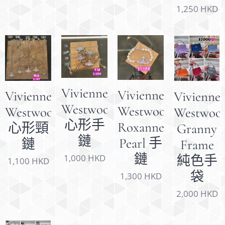
1,250
HKD
Vivienne
Vivienne
Vivienne
Vivienne
Westwood
Westwood
Westwood
Westwoo
心形手
Roxanne
心形頸
Granny
鏈
Pearl 手
鏈
Frame
鏈
1,000
HKD
純色手
1,100
HKD
袋
1,300
HKD
2,000
HKD