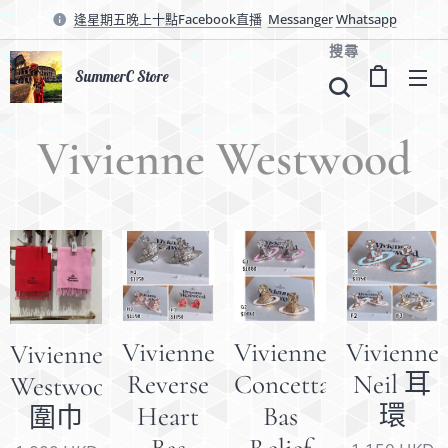
逢星期五晚上十點Facebook直播
Messanger
Whatsapp
搜尋
SummerC Store
Vivienne
Westwood
Vivienne
Vivienne
Vivienne
Vivienne
Reverse
Concetta
Neil 耳
Westwood
Heart
Bas
環
圍巾