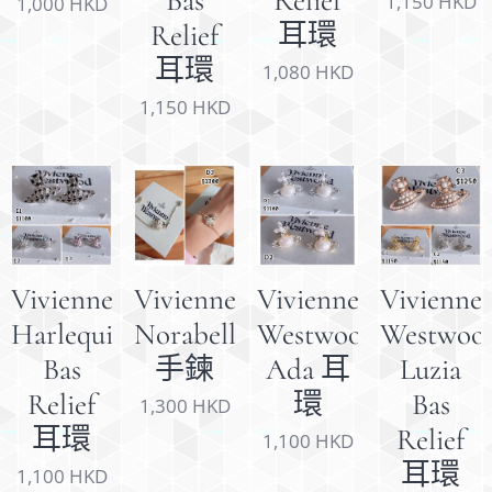
Bas
Relief
1,150
HKD
1,000
HKD
Relief
耳環
耳環
1,080
HKD
1,150
HKD
Vivienne
Vivienne
Vivienne
Vivienne
Harlequin
Norabelle
Westwood
Westwoo
Bas
手鍊
Ada 耳
Luzia
Relief
環
Bas
1,300
HKD
耳環
Relief
1,100
HKD
耳環
1,100
HKD