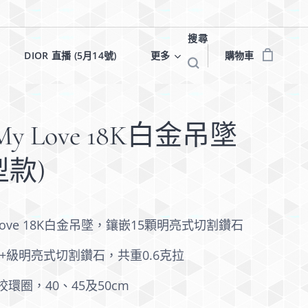
搜尋
✨
DIOR 直播 (5月14號)✨
更多
購物車
 My Love 18K白金吊墜
型款)
y Love 18K白金吊墜，鑲嵌15顆明亮式切割鑽石
VS+級明亮式切割鑽石，共重0.6克拉
環圈，40、45及50cm