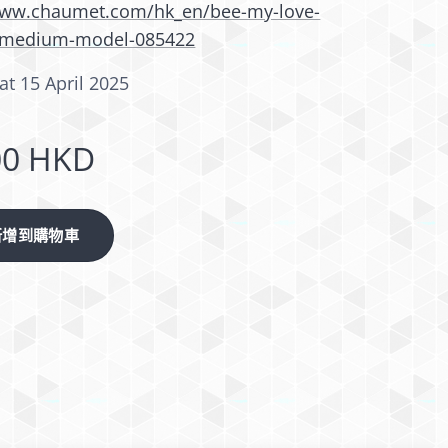
www.chaumet.com/hk_en/bee-my-love-
-medium-model-085422
at 15 April 2025
00
HKD
新增到購物車