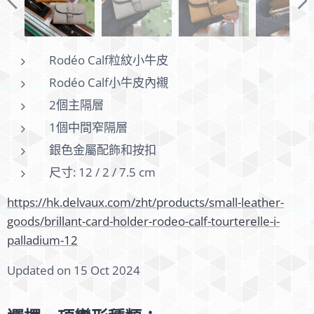
Rodéo Calf粒紋小牛皮
Rodéo Calf小牛皮內襯
2個主隔層
1個中間窄隔層
銀色金屬配飾和按扣
尺寸: 12 / 2 / 7.5 cm
https://hk.delvaux.com/zht/products/small-leather-
goods/brillant-card-holder-rodeo-calf-tourterelle-i-
palladium-12
Updated on 15 Oct 2024