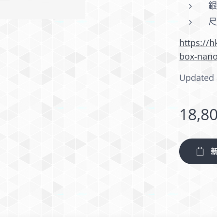
尺
https://
box-nano
Updated 
18,8