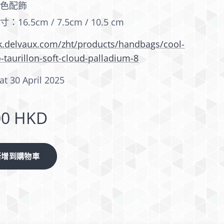
銀色配飾
寸：16.5cm / 7.5cm / 10.5 cm
hk.delvaux.com/zht/products/handbags/cool-
-taurillon-soft-cloud-palladium-8
at 30 April 2025
00
HKD
新增到購物車