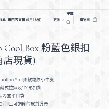
搜尋
ELIN 專門店直播 (5月18號)✨
更多
購物車
o Cool Box 粉藍色銀扣
角店現貨)
aurillon Soft柔軟粒紋小牛皮
藏式拉鍊及"D"形扣飾
個內置平口袋
可拆卸且可調節的皮質肩帶