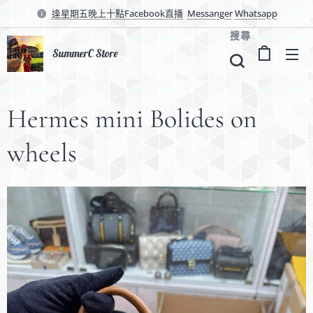
逢星期五晚上十點Facebook直播
Messanger
Whatsapp
搜尋
SummerC Store
Hermes mini Bolides on
wheels