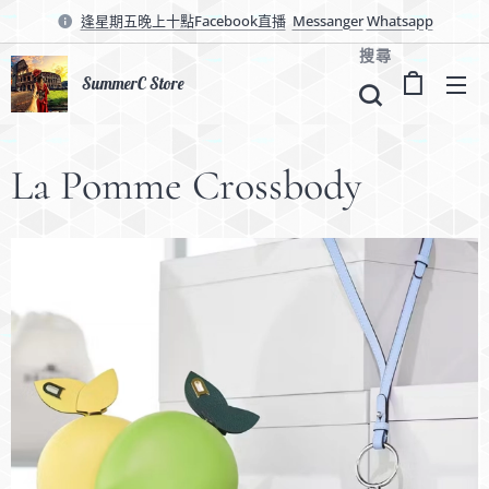
逢星期五晚上十點Facebook直播
Messanger
Whatsapp
搜尋
SummerC Store
La Pomme Crossbody