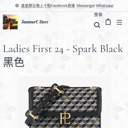
逢星期五晚上十點Facebook直播
Messanger
Whatsapp
搜尋
SummerC Store
Ladies First 24 - Spark Black
黑色