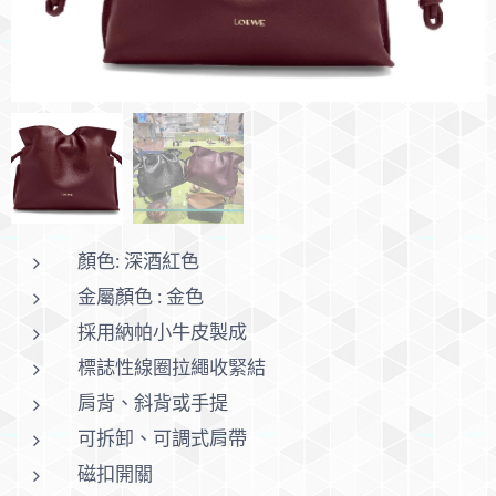
顏色: 深酒紅色
金屬顏色 : 金色
採用納帕小牛皮製成
標誌性線圈拉繩收緊結
肩背、斜背或手提
可拆卸、可調式肩帶
磁扣開關