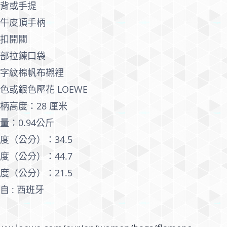
肩背或手提
小牛皮頂手柄
磁扣開關
內部拉鍊口袋
人字紋棉帆布襯裡
色或銀色壓花 LOEWE
柄高度：28 厘米
量：0.94公斤
度（公分）：34.5
度（公分）：44.7
度（公分）：21.5
自 : 西班牙