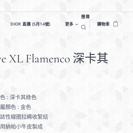
搜尋
✨
DIOR 直播 (5月14號)✨
更多
購物車
we XL Flamenco 深卡其
色
色 : 深卡其綠色
屬顏色 : 金色
標誌性線圈拉繩收緊結
採用納帕小牛皮製成