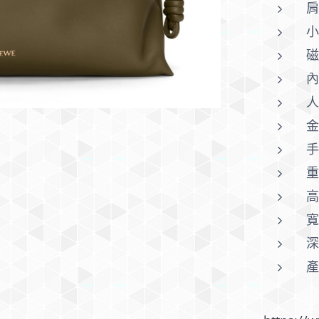
金
手
重
高
寬
深
產