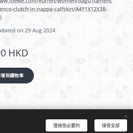
/www.loewe.com/eur/en/women/bags/flamenc
menco-clutch-in-nappa-calfskin/A411X12X38-
l
pdated on 29 Aug 2024
00
HKD
新增到購物車
僅接受必要的
接受全部