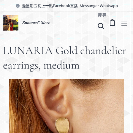
逢星期五晚上十點Facebook直播
Messanger
Whatsapp
搜尋
SummerC Store
LUNARIA Gold chandelier
earrings, medium