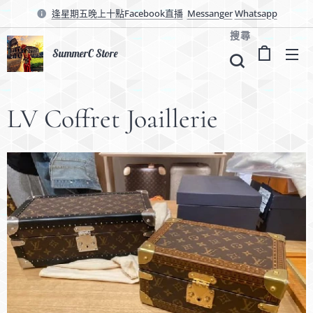
逢星期五晚上十點Facebook直播
Messanger
Whatsapp
搜尋
SummerC Store
LV Coffret Joaillerie