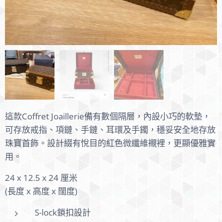
這款Coffret Joaillerie備有數個隔層，內設小巧的軟墊，
可存放戒指、項鏈、手鏈、耳環及手鐲，穩妥安全地存放
珠寶首飾。設計綴有悅目的紅色微纖維襯裡，更顯優雅實
用。
24 x 12.5 x 24 厘米
(長度 x 高度 x 闊度)
S-lock鎖扣設計