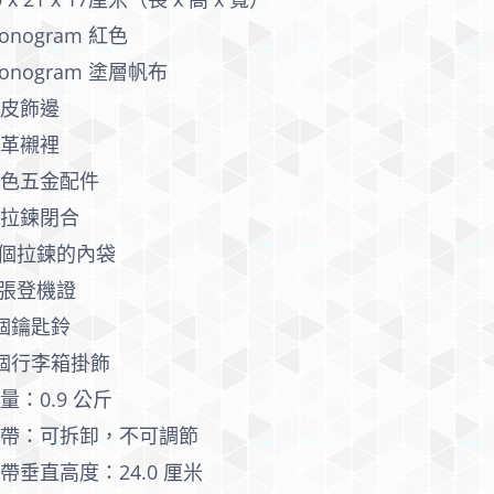
onogram 紅色
onogram 塗層帆布
牛皮飾邊
皮革襯裡
金色五金配件
雙拉鍊閉合
 個拉鍊的內袋
 張登機證
個鑰匙鈴
個行李箱掛飾
量：0.9 公斤
錶帶：可拆卸，不可調節
帶垂直高度：24.0 厘米