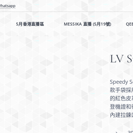
hatsapp
5月香港直播區✨✨
MESSIKA 直播 (5月19號)✨
QE
LV S
Speedy
款手袋採用
的紅色皮
登機證和
內建拉鍊口
3