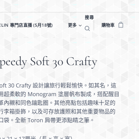
搜尋
ELIN 專門店直播 (5月18號)✨
更多
購物車
peedy Soft 30 Crafty
 Soft 30 Crafty 設計讓旅行輕鬆愉快。如其名，這
超柔軟的 Monogram 塗層帆布製成，搭配醒目
革內襯和同色鑰匙圈。其他亮點包括趣味十足的
行李箱掛飾，以及可存放護照和其他重要物品的
袋。全新 Toron 肩帶更添點睛之筆。
0 x 21 x 17厘米（長 x 高 x 寬）