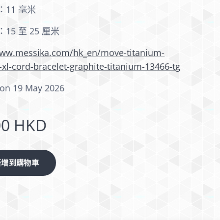
：11 毫米
15 至 25 厘米
www.messika.com/hk_en/move-titanium-
xl-cord-bracelet-graphite-titanium-13466-tg
on 19 May 2026
00
HKD
新增到購物車