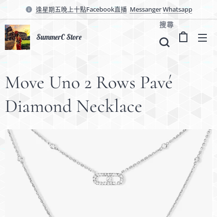
逢星期五晚上十點Facebook直播
Messanger
Whatsapp
搜尋
SummerC Store
Move Uno 2 Rows Pavé
Diamond Necklace