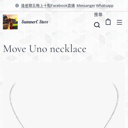
逢星期五晚上十點Facebook直播
Messanger
Whatsapp
搜尋
SummerC Store
Move Uno necklace