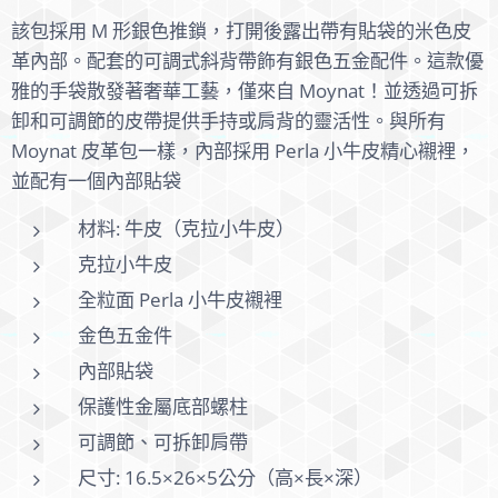
該包採用 M 形銀色推鎖，打開後露出帶有貼袋的米色皮
革內部。配套的可調式斜背帶飾有銀色五金配件。這款優
雅的手袋散發著奢華工藝，僅來自 Moynat！並透過可拆
卸和可調節的皮帶提供手持或肩背的靈活性。與所有
Moynat 皮革包一樣，內部採用 Perla 小牛皮精心襯裡，
並配有一個內部貼袋
材料: 牛皮（克拉小牛皮）
克拉小牛皮
全粒面 Perla 小牛皮襯裡
金色五金件
內部貼袋
保護性金屬底部螺柱
可調節、可拆卸肩帶
尺寸: 16.5×26×5公分（高×長×深）