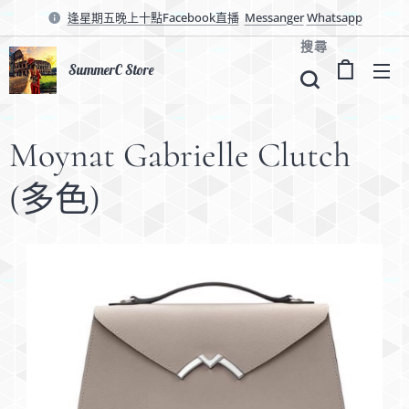
逢星期五晚上十點Facebook直播
Messanger
Whatsapp
搜尋
SummerC Store
Moynat Gabrielle Clutch
(多色)