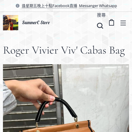
逢星期五晚上十點Facebook直播
Messanger
Whatsapp
搜尋
SummerC Store
Roger Vivier Viv' Cabas Bag