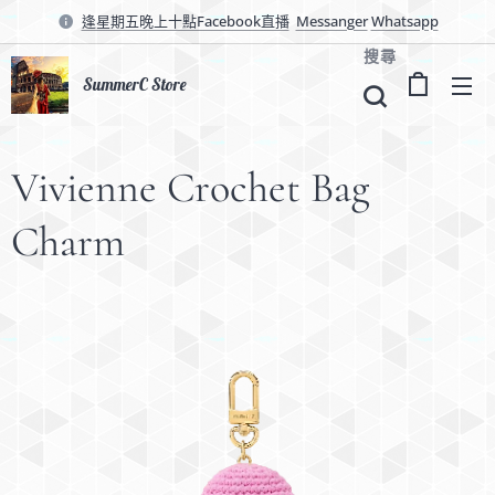
逢星期五晚上十點Facebook直播
Messanger
Whatsapp
搜尋
SummerC Store
Vivienne Crochet Bag
Charm