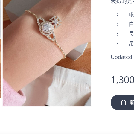
裝扮的完
球
長
吊
Updated 
1,30